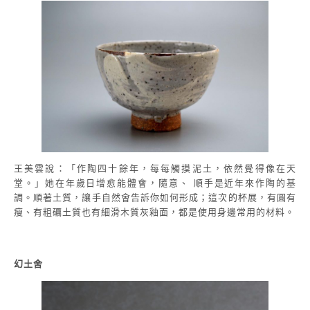
王美雲說：「作陶四十餘年，每每觸摸泥土，依然覺得像在天
堂。」她在年歲日增愈能體會，隨意、 順手是近年來作陶的基
調。順著土質，讓手自然會告訴你如何形成；這次的杯展，有圓有
瘦、有粗礪土質也有細滑木質灰釉面，都是使用身邊常用的材料。
幻土舍