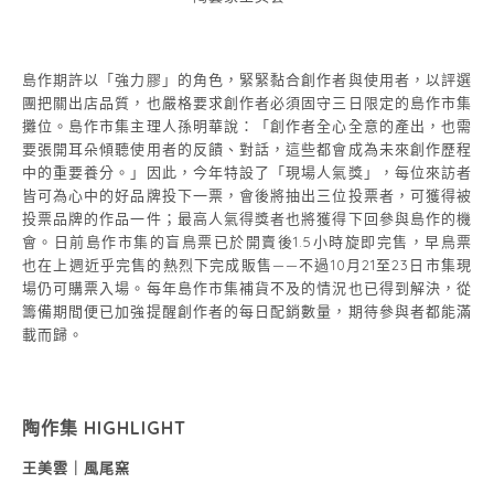
島作期許以「強力膠」的角色，緊緊黏合創作者與使用者，以評選
團把關出店品質，也嚴格要求創作者必須固守三日限定的島作市集
攤位。島作市集主理人孫明華說：「創作者全心全意的產出，也需
要張開耳朵傾聽使用者的反饋、對話，這些都會成為未來創作歷程
中的重要養分。」因此，今年特設了「現場人氣獎」，每位來訪者
皆可為心中的好品牌投下一票，會後將抽出三位投票者，可獲得被
投票品牌的作品一件；最高人氣得獎者也將獲得下回參與島作的機
會。日前島作市集的盲鳥票已於開賣後1.5小時旋即完售，早鳥票
也在上週近乎完售的熱烈下完成販售——不過10月21至23日市集現
場仍可購票入場。每年島作市集補貨不及的情況也已得到解決，從
籌備期間便已加強提醒創作者的每日配銷數量，期待參與者都能滿
載而歸。
陶作集 HIGHLIGHT
王美雲｜風尾窯