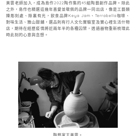
美雲老師加入，成為島作2022陶作集的45組陶藝創作品牌。除此
之外，島作也精選這幾年喜愛並敬佩的品牌一同出店，像是工藝類
陳彫刻處、隙裏有光，飲食品牌Keya Jam、Terrabella咖啡、
對味生活、雅山甜舖，選品則有行人文化實驗室及實心裡生活什物
店，期待在經歷疫情將近兩年半的各種囚禁，透過器物重新梳理此
時此刻的心意與念想。
陶藝家王美雲。