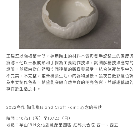
王瑞竺以陶構築空間，運用陶土的材料本質與雙手記錄土的溫度與
痕跡。他以土板成形和手捏為主要創作技法，試圖解構技法應有的
設限，並藉由對自然和空間建築的觀察與感受，結合侘寂美學中的
不完美、不完整，重新構築生活中的器物風景。黑灰白低彩度色調
為主要創作色彩，希望能突顯自然生命的明亮色彩，並靜謐低調的
存在於生活之中。
2022島作 陶作集Island Craft Fair：心念的形狀
時間：10/21（五）至10/23（日）
地點：華山1914文化創意產業園區 紅磚六合院 西一、西五