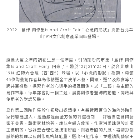
2022「島作 陶作集Island Craft Fair：心念的形狀」將於台北華
山1914文化創意產業園區登場。
經過大疫之年的調養生息一個年度，引領期盼的市集「島作 陶作
集Island Craft Fair」回來了。將於10月21至23日，於台北華山
1914 紅磚六合院（西1西5）登場，以「心念的形狀」為題，帶領
45位陶藝創作者與島作精選金工皮革木藝、閱讀、選品及飲食等品
牌共襄盛舉，探索作者於心與手的相互關係。以「工藝」為主體的
島作市集，每年都會訂一個主題，展露創作者豐沛的動能，開啟與
使用者的對話契機。
島作第二回陶作集於年初發出邀請後，有將近兩百位的海內外陶作
家們響應加入，經過嚴謹而全方位的評選機制——評審團包含陶藝
家王美雲、藝術家林怡芬、雜誌主編方敘潔、作家洪愛珠與設計師
王進明等，從器型合理性及技術層面、與觀者間的共感、器物形制
脈絡的梳理以及創作風格與能量，選出44組作家，並邀請陶藝家王