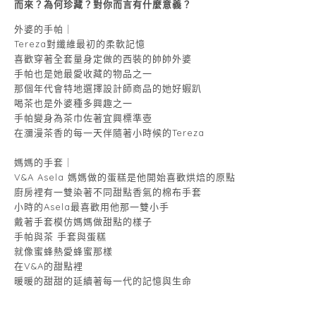
而來？為何珍藏？對你而言有什麼意義？
外婆的手帕｜
Tereza對纖維最初的柔軟記憶
喜歡穿著全套量身定做的西裝的帥帥外婆
手帕也是她最愛收藏的物品之一
那個年代會特地選擇設計師商品的她好蝦趴
喝茶也是外婆種多興趣之一
手帕變身為茶巾佐著宜興標準壺
在瀰漫茶香的每一天伴隨著小時候的Tereza
媽媽的手套｜
V&A Asela 媽媽做的蛋糕是他開始喜歡烘焙的原點
廚房裡有一雙染著不同甜點香氣的棉布手套
小時的Asela最喜歡用他那一雙小手
戴著手套模仿媽媽做甜點的樣子
手帕與茶 手套與蛋糕
就像蜜蜂熱愛蜂蜜那樣
在V&A的甜點裡
暖暖的甜甜的延續著每一代的記憶與生命