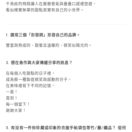
千鳥紋的飛翔讓人在層層香氣與疊疊口感裡悠遊，
看似樸實無華的甜點其實有自己的小世界。
1. 請用三個「形容詞」形容自己的品牌。
豐富與熟成的、甜蜜且溫暖的、微笑似陽光的。
2. 想在島作與大家傳遞分享的訊息？
在每個人吃甜點的日子裡，
成為那一種製造微笑與感動的分子，
在美味裡寫下不同的記憶，
一直！
直到！
每一個當下！
謝謝大家！
3. 有沒有一件你珍藏或印象的衣服手帕袋包等竹/藤/織品？ 從何