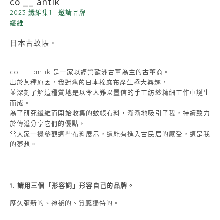
co __ antik
2023 纖維集1
｜
邀請品牌
纖維
日本古蚊帳。
co __ antik 是一家以經營歐洲古董為主的古董商。
出於某種原因，我對舊的日本棉麻布產生極大興趣，
並深刻了解這種質地是以令人難以置信的手工紡紗精細工作中誕生
而成。
為了研究纖維而開始收集的蚊帳布料，漸漸地吸引了我，持續致力
於傳遞分享它們的優點。
當大家一邊參觀這些布料展示，還能有進入古民居的感受，這是我
的夢想。
1. 請用三個「形容詞」形容自己的品牌。
歷久彌新的、神祕的、質感獨特的。