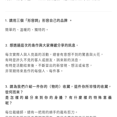
1. 請用三個「形容詞」形容自己的品牌 。
簡單的、溫暖的、獨特的。
2.
想透過這次的島作與大家傳遞分享的訊息
。
每次實際人與人見面的活動，總會有意想不到的驚喜與火花，
有時是許久不見的客人或朋友，捎來新的消息，
有時是活動結束後，不斷冒出的新發現、想法或省思，
非常期待來島作的每個人、每件事。
3. 請為我們介紹一件你的（物的）收藏，這件你所珍惜的收藏，
從何而來？
是怎樣的緣分來到你的身邊？有什麼樣的特殊意義
呢？
每位裁縫師，總有一把用的順手的裁布剪刀。