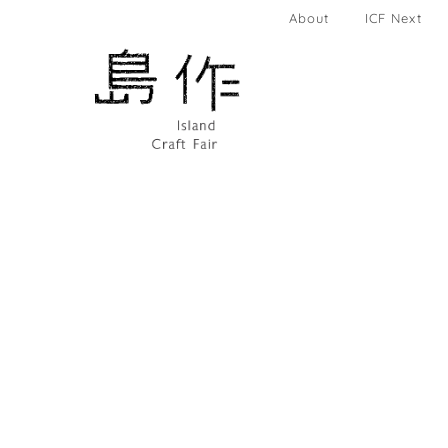
About
ICF Next