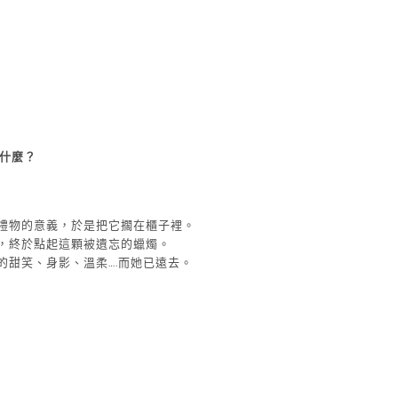
是什麼？
禮物的意義，於是把它擱在櫃子裡。
，終於點起這顆被遺忘的蠟燭。
甜笑、身影、溫柔….而她已遠去。