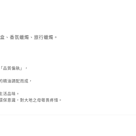
盒、香氛蠟燭、旅行蠟燭。
「品質偏執」，
的精油調配而成，
生活品味。
環保意識，對大地之母敬畏疼惜。