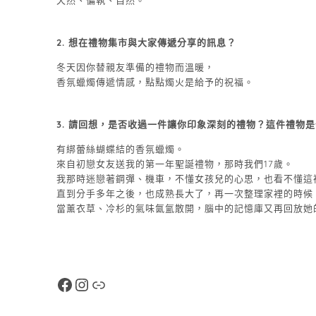
天然、偏執、自然。
2. 想在禮物集市與大家傳遞分享的訊息？
冬天因你替親友準備的禮物而溫暖，
香氛蠟燭傳遞情感，點點燭火是給予的祝福。
3. 請回想，是否收過一件讓你印象深刻的禮物？這件禮物
有綁蕾絲蝴蝶結的香氛蠟燭。
來自初戀女友送我的第一年聖誕禮物，那時我們17歲。
我那時迷戀著鋼彈、機車，不懂女孩兒的心思，也看不懂這
直到分手多年之後，也成熟長大了，再一次整理家裡的時候
當薰衣草、冷杉的氣味氤氳散開，腦中的記憶庫又再回放她的