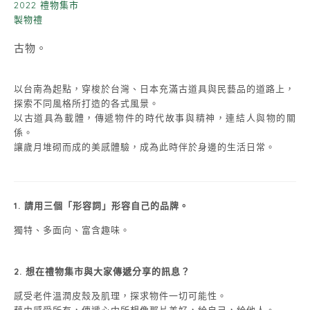
2022 禮物集市
製物禮
古物。
以台南為起點，穿梭於台灣、日本充滿古道具與民藝品的道路上，
探索不同風格所打造的各式風景。
以古道具為載體，傳遞物件的時代故事與精神，連結人與物的關
係。
讓歲月堆砌而成的美感體驗，成為此時伴於身邊的生活日常。
1. 請用三個「形容詞」形容自己的品牌。
獨特、多面向、富含趣味。
2. 想在禮物集市與大家傳遞分享的訊息？
感受老件溫潤皮殼及肌理，探求物件一切可能性。
藉由感受所有，傳遞心中所想像那片美好，給自己，給他人。