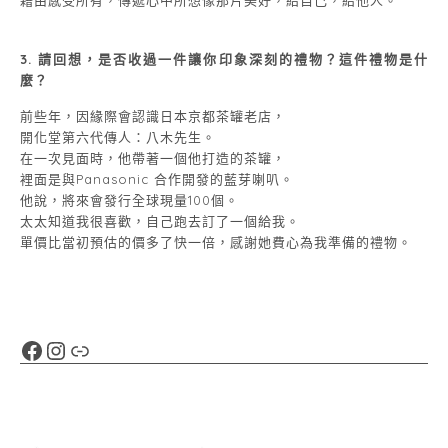
3. 請回想，是否收過一件讓你印象深刻的禮物？這件禮物是什
麼？
前些年，因緣際會認識日本京都茶罐老店，
開化堂第六代傳人：八木先生。
在一次見面時，他帶著一個他打造的茶罐，
裡面是與Panasonic 合作開發的藍芽喇叭。
他說，將來會發行全球現量100個。
太太知道我很喜歡，自己跑去訂了一個給我。
單價比當初預估的價多了快一倍，感謝她費心為我準備的禮物。