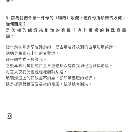
味。
3. 請為我們介紹一件你的（物的）收藏，這件你所珍惜的收藏，
從何而來？
是怎樣的緣分來到你的身邊？有什麼樣的特殊意義
呢？
幾年前在吃完早餐路過的一間古董店裡挖到的古董玻璃桌燈，
明明是民國八十年的古董燈，
卻是觸控式三段調光。
之後再看到其他的古董桌燈也都沒有像找到他這般悸動感。
每當入夜我便會輕輕地觸動點燈，
玻璃燈罩上的花紋並不絢麗，卻印著溫暖的光源。
總是提醒著我漫漫長夜的盡頭，黎明總會到來。