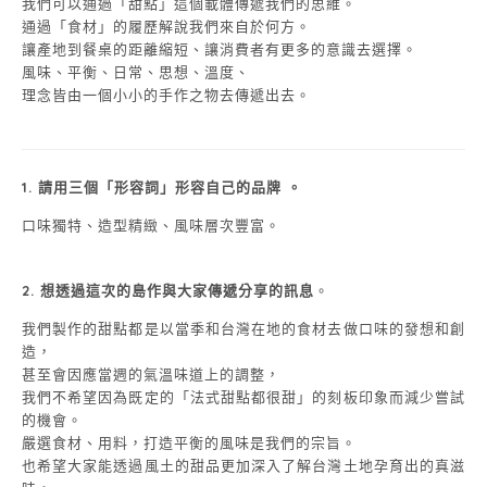
我們可以通過「甜點」這個載體傳遞我們的思維。
通過「食材」的履歷解說我們來自於何方。
讓產地到餐桌的距離縮短、讓消費者有更多的意識去選擇。
風味、平衡、日常、思想、溫度、
理念皆由一個小小的手作之物去傳遞出去。
1. 請用三個「形容詞」形容自己的品牌 。
口味獨特、造型精緻、風味層次豐富。
2.
想透過這次的島作與大家傳遞分享的訊息
。
我們製作的甜點都是以當季和台灣在地的食材去做口味的發想和創
造，
甚至會因應當週的氣溫味道上的調整，
我們不希望因為既定的「法式甜點都很甜」的刻板印象而減少嘗試
的機會。
嚴選食材、用料，打造平衡的風味是我們的宗旨。
也希望大家能透過風土的甜品更加深入了解台灣土地孕育出的真滋