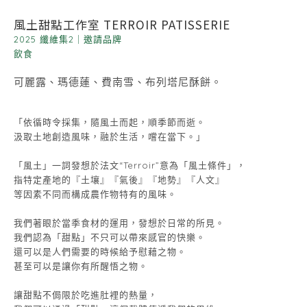
風土甜點工作室 TERROIR PATISSERIE
2025 纖維集2
｜
邀請品牌
飲食
可麗露、瑪德蓮、費南雪、布列塔尼酥餅。
「依循時令採集，隨風土而起，順季節而逝。
汲取土地創造風味，融於生活，嚐在當下。」
「風土」一詞發想於法文“Terroir”意為「風土條件」，
指特定產地的『土壤』『氣後』『地勢』『人文』
等因素不同而構成農作物特有的風味。
我們著眼於當季食材的運用，發想於日常的所見。
我們認為「甜點」不只可以帶來感官的快樂。
還可以是人們需要的時候給予慰藉之物。
甚至可以是讓你有所醒悟之物。
讓甜點不侷限於吃進肚裡的熱量，