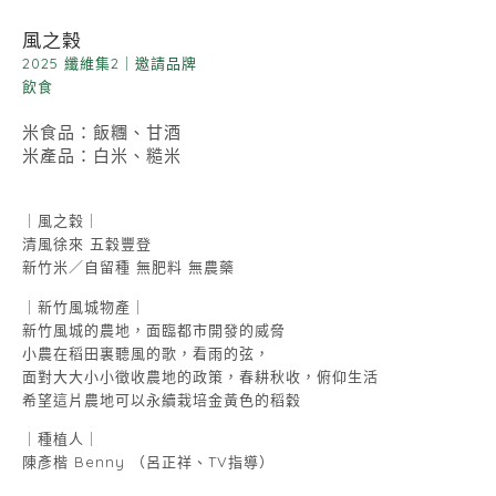
風之穀
2025 纖維集2
｜
邀請品牌
飲食
米食品：飯糰、甘酒
米產品：白米、糙米
｜風之穀｜
清風徐來 五穀豐登
新竹米／自留種 無肥料 無農藥
｜新竹風城物產｜
新竹風城的農地，面臨都市開發的威脅
小農在稻田裏聽風的歌，看雨的弦，
面對大大小小徵收農地的政策，春耕秋收，俯仰生活
希望這片農地可以永續栽培金黃色的稻穀
｜種植人｜
陳彥楷 Benny （呂正祥、TV指導）