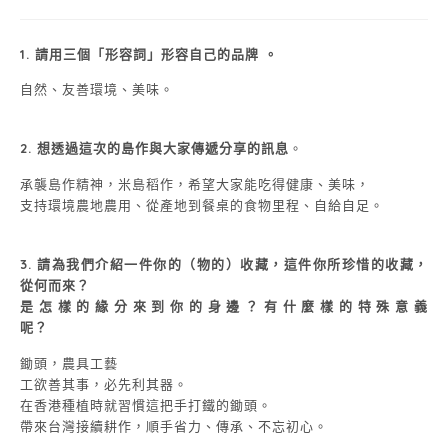
1. 請用三個「形容詞」形容自己的品牌 。
自然、友善環境、美味。
2.
想透過這次的島作與大家傳遞分享的訊息
。
承襲島作精神，米島稻作，希望大家能吃得健康、美味，
支持環境農地農用、從產地到餐桌的食物里程、自給自足。
3. 請為我們介紹一件你的（物的）收藏，這件你所珍惜的收藏，
從何而來？
是怎樣的緣分來到你的身邊？有什麼樣的特殊意義
呢？
鋤頭，農具工藝
工欲善其事，必先利其器。
在香港種植時就習慣這把手打鐵的鋤頭。
帶來台灣接續耕作，順手省力、傳承、不忘初心。