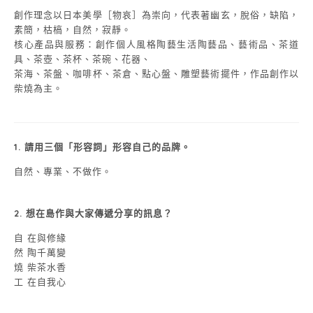
創作理念以日本美學［物哀］為崇向，代表著幽玄，脫俗，缺陷，
素簡，枯槁，自然，寂靜。
核心產品與服務：創作個人風格陶藝生活陶藝品、藝術品、茶道
具、茶壺、茶杯、茶碗、花器、
茶海、茶盤、咖啡杯、茶倉、點心盤、雕塑藝術擺件，作品創作以
柴燒為主。
1. 請用三個「形容詞」形容自己的品牌。
自然、專業、不做作。
2.
想在島作與大家傳遞分享的訊息？
自 在與修緣
然 陶千萬變
燒 柴茶水香
工 在自我心