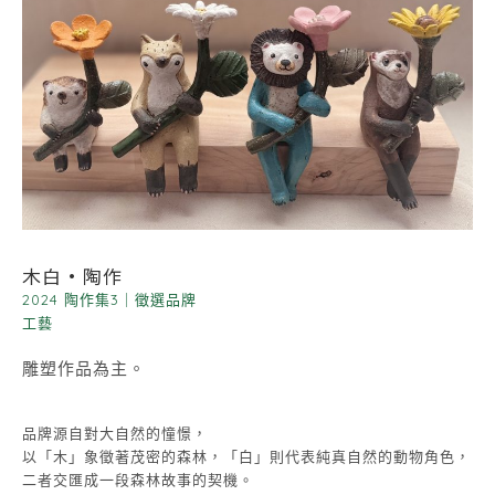
木白·陶作
2024 陶作集3
｜
徵選品牌
工藝
雕塑作品為主。
品牌源自對大自然的憧憬，
以「木」象徵著茂密的森林，「白」則代表純真自然的動物角色，
二者交匯成一段森林故事的契機。