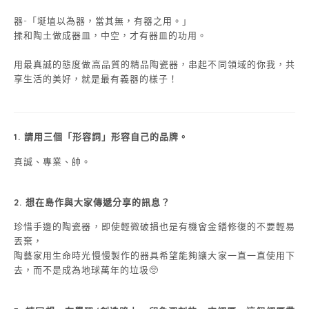
器-「埏埴以為器，當其無，有器之用。」
揉和陶土做成器皿，中空，才有器皿的功用。
用最真誠的態度做高品質的精品陶瓷器，串起不同領域的你我，共
享生活的美好，就是最有義器的樣子！
1. 請用三個「形容詞」形容自己的品牌。
真誠、專業、帥。
2.
想在島作與大家傳遞分享的訊息？
珍惜手邊的陶瓷器，即使輕微破損也是有機會金鐥修復的不要輕易
丟棄，
陶藝家用生命時光慢慢製作的器具希望能夠讓大家一直一直使用下
去，而不是成為地球萬年的垃圾🥺