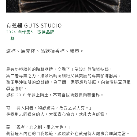
有義器 GUTS STUDIO
2024 陶作集3
｜
徵選品牌
工藝
濾杯、馬克杯、品飲擴香杯、雕塑。
最有斜槓精神的陶藝品牌，交融了工業設計與陶瓷技藝，
集二者專業之力，結晶出精密細緻又具美感的專業咖啡器具。
熱愛手沖咖啡的設計師，為了開一家夢想咖啡廳，向台灣烘豆冠軍
學習咖啡，
卻在 2018 年遇上陶土，不可自拔地栽進陶藝世界。
有-「與人同者，物必歸焉，故受之以大有。」
尋找到志同道合的人，大家齊心協力，就能大有斬獲。
義-「義者，心之制、事之宜也。」
義就是人內在的自我規範，顯現於外在就是待人處事合理與適當。