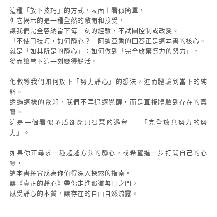
這種「放下技巧」的方式，表面上看似簡單，
但它揭示的是一種全然的敞開和接受，
讓我們完全容納當下每一刻的經驗，不試圖控制或改變。
「不使用技巧，如何靜心？」阿迪亞香的回答正是這本書的核心。
就是「如其所是的靜心」：如何做到「完全放棄努力的努力」，
從而讓當下這一刻變得鮮活。
他教導我們如何放下「努力靜心」的想法，進而體驗到當下的純
粹。
透過這樣的覺知，我們不再追逐覺醒，而是直接體驗到存在的真
實。
這是一個看似矛盾卻深具智慧的過程——「完全放棄努力的努
力」。
如果你正尋求一種超越方法的靜心，或希望進一步打開自己的心
靈，
這本書將會成為你值得深入探索的指南。
讓《真正的靜心》帶你走進那道無門之門，
感受靜心的本質，讓存在的自由自然流露。