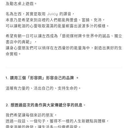
及勵志桌上遊戲。
名為左西，其實是取用 Juicy 的譯音，
本意乃是希望來到店裡的人們都能夠豐盛、富饒、充沛，
可以讓乾涸的心靈吸取滿滿的能量嶄露出波漾多汁的模樣。
希望有朝一日可以讓左西成為「藝術媒材牌卡世界中的誠品、獨立
書店中的典範」，
讓身心靈朋友們可以徜徉在左西曼妙的能量海中，創造出美好的生
命實相。
1. 請用三個「形容詞」形容自己的品牌 。
溫暖有力量的、活出自己的、支持生命的。
2.
想透過這次的島作與大家傳遞分享的訊息
。
我們希望讓每個來訪的朋友，
透過一段話、一個句子，獲得不一樣的人生新觀點與體察，
帶來溫暖的啟發，讓生活多一份療癒與愛。