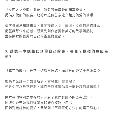
「左西人文空間」攤位，散發著光與愛的頻率能量，
提供天使般的服務，期盼以這份善意建立起光與愛的循環。
這次參與島知讀市集，共同提倡人文、藝術、文學的創作理念，
期望讓每位來訪者，感受到創作者獨特美好的故事與熱忱，
並在這裡遇見屬於自己的靈感與感動。
3.
請選一本送給此刻的自己的書。書名？選擇的原因為
何？
《真正的靜心：放下一切靜坐技巧，向純粹的覺知全然敞開 》
如果你允許一切如其所是，會發生什麼事呢？
如果你可以放下控制，轉而全然擁抱你每一刻升起的經驗呢？
這本書的特別之處在於它超越了我們對靜心的既有認知。
阿迪亞香帶領我們從繁複的靜心技巧中走出，
回歸到最純粹的覺知，回歸到「不靠任何方法」的真正靜心。