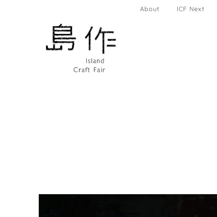
About
ICF Next