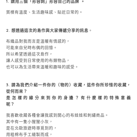
1. 請用三個「形容詞」形容自己的品牌 。
質樸有溫度、生活趣味感、貼近日常的。
2.
想透過這次的島作與大家傳遞分享的訊息
。
布織品對我而言是溫暖有情感的，
可能來自兒時布偶的回憶。
所以希望透過這次島作，
讓人感受到日常使用的布類物品，
也可以為生活帶來溫暖和趣味的感受。
3.
請為我們介紹一件你的（物的）收藏，這件你所珍惜的收藏，
從何而來？
是怎樣的緣分來到你的身邊？有什麼樣的特殊意義
呢？
我喜歡收藏各種會讓我感到開心的布娃娃和刺繡商品。
其中有一隻小猩猩小灰，
是在北歐旅遊時尋覓到的，
用粗棉布手工縫製而成，