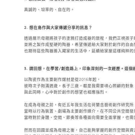
真誠的、坦率的、自在的。
2.
想在島作與大家傳遞分享的訊息？
透過展示母親將孩子的塗鴉打造成器的旅程，我們正視孩子
並將之製作成堅硬的陶器，希望傳遞給大家對於創作的自由
也期待這些陶器進入藏家的生活中，延續給家屋這樣純粹的
3. 請回想，在學習/創造路上，印象深刻的一次經歷。這
以陶瓷作為主要創作媒材是從2016年起，
彼時次子剛滿週歲，長子三歲，都是我需要頃心照顧的對象
與此同時，心中對於創作的想望也相應強烈。
在成為母親之前，有近五年我生活在荷蘭念藝術創作研究所
當時以行為裝置、劇場為主要創作媒介，在不同公共空間發
當時對於身體、空間、節奏等各種面向需要全面掌握，也需
然而在回國並成為母親之後，自己能夠掌握的創作空間與資