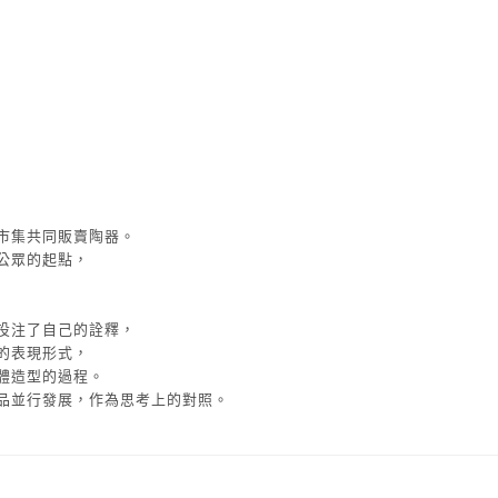
市集共同販賣陶器。
公眾的起點，
投注了自己的詮釋，
的表現形式，
體造型的過程。
品並行發展，作為思考上的對照。