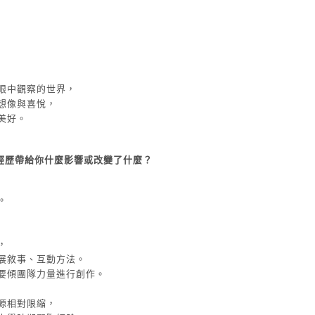
眼中觀察的世界，
想像與喜悅，
美好。
個經歷帶給你什麼影響或改變了什麼？
。
，
展敘事、互動方法。
要傾團隊力量進行創作。
源相對限縮，