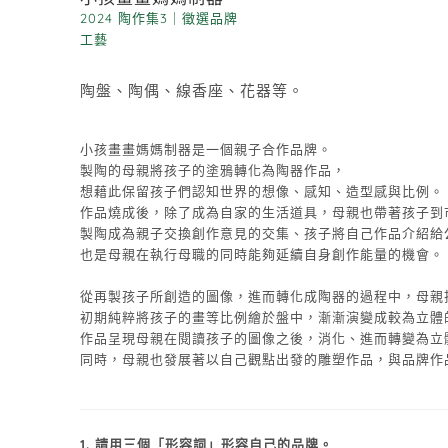
2024 陶作集3
｜
徵選品牌
工藝
陶盤、陶偶、線香座、花器等。
小孩畫畫媽媽制器是一個親子合作品牌。
製陶的母親將孩子的塗鴉轉化為陶器作品，
想藉此保留孩子們認知世界的想像、感知、造型感與比例。
作品燒成後，除了成為自家的生活道具，母親也帶著孩子到
製陶成為親子交換創作意見的交集、孩子將自己作品介紹給
也是母親在執行母職的同時能夠延續自身創作能量的機會。
從再製孩子所創造的圖像，進而轉化成陶器的過程中，母親
初期純粹將孩子的畫等比例繪於盤中，漸漸演變成較為立體
作品呈現母親在閱讀孩子的圖像之後，消化、進而轉變為立
同時，母親也發展著以自己觀點出發的雕塑作品，與品牌作
1. 請用三個「形容詞」形容自己的品牌。