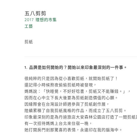
五八剪剪
2017 理想的市集
工藝
剪紙
1. 品牌是如何開始的？開始以來印象最深刻的一件事。
很純粹的只是因為從小喜歡剪紙，就開始剪紙了！
還記得小時候熬夜偷偷剪紙時被發現，
媽媽說：「快睡覺，不好好唸書，剪紙又不能賺錢。」，
因而在心中立下長大後要為剪紙創造價值的心願。
因緣際會在台灣設計師週參與了剪紙創作展，
陸續累積了自我剪紙風格的作品，而成立了五八剪剪。
印象最深刻的是為丹迪旅店大安森林公園店打造了一間剪紙
有一次招待媽媽上台北來住宿一晚，
她打開房門剎那驚喜的表情，永遠印在我的腦海中。