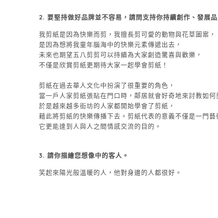
2.
要堅持做好品牌並不容易，請問支持你持續創作、發展品
我剪紙是因為快樂而剪，我擅長剪可愛的動物與花草圖案，
是因為想將我童年腦海中的快樂元素傳遞出去，
未來也期望五八剪剪可以持續為大家創造驚喜與歡樂，
不僅是欣賞剪紙更期待大家一起學會剪紙！
剪紙在過去華人文化中扮演了很重要的角色，
當一戶人家剪紙張貼在門口時，鄰居就會好奇地來討教如何
於是越來越多街坊的人家都開始學會了剪紙，
藉此將剪紙的快樂傳播下去。剪紙代表的意義不僅是一門藝
它更能達到人與人之間情感交流的目的。
3.
請你描繪您想像中的客人。
笑起來陽光般溫暖的人，他對身邊的人都很好。