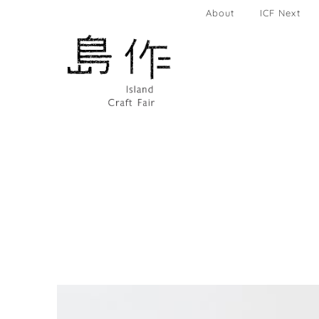
About
ICF Next